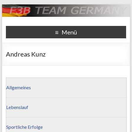
F3B Team Germany
Webseite der deutschen Nationalmannschaft F3B
Menü
Andreas Kunz
Allgemeines
Lebenslauf
Sportliche Erfolge