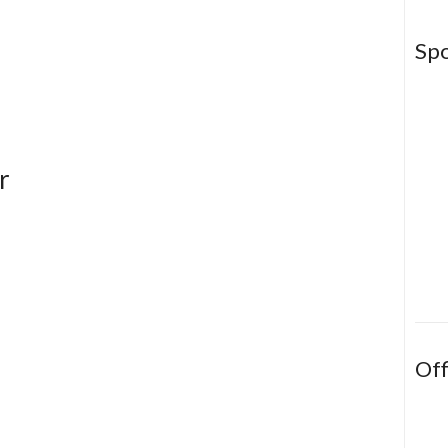
Sp
r
Off