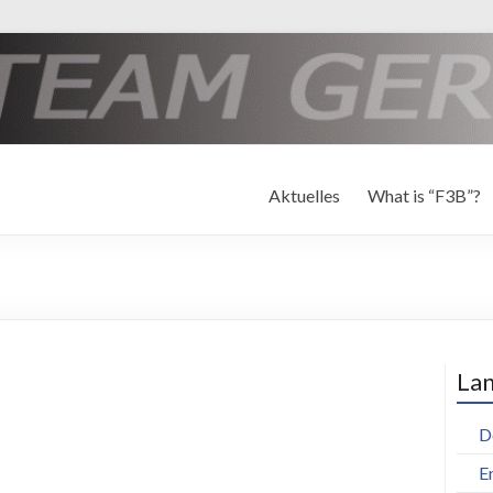
any
nschaft F3B
Aktuelles
What is “F3B”?
La
D
E