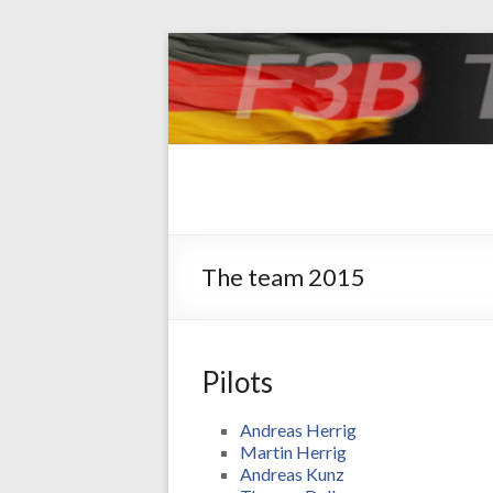
F3B Team Germ
Webseite der deutschen Nationalman
The team 2015
Pilots
Andreas Herrig
Martin Herrig
Andreas Kunz