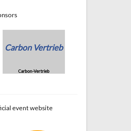
onsors
Carbon Vertrieb
Carbon-Vertrieb
icial event website