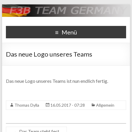
F3B Team Germany
Webseite der deutschen Nationalmannschaft F3B
Menü
Das neue Logo unseres Teams
Das neue Logo unseres Teams ist nun endlich fertig.
Thomas Dylla
16.05.2017 - 07:28
Allgemein
←
Das Team steht fest